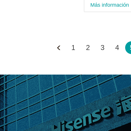
Más información
1
2
3
4