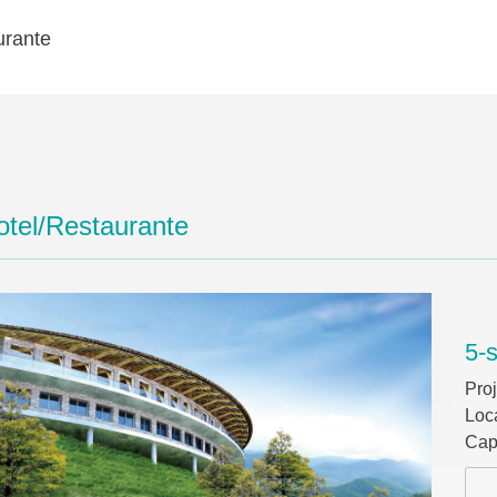
urante
otel/Restaurante
5-
Pro
Loc
Cap