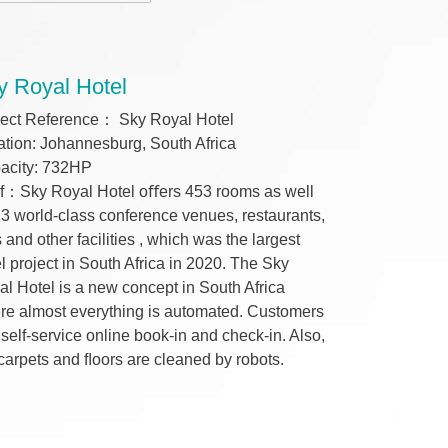
y Royal Hotel
ject Reference： Sky Royal Hotel
ation: Johannesburg, South Africa
acity: 732HP
ef：Sky Royal Hotel oﬀers 453 rooms as well
3 world-class conference venues, restaurants,
 and other facilities , which was the largest
l project in South Africa in 2020. The Sky
l Hotel is a new concept in South Africa
re almost everything is automated. Customers
self-service online book-in and check-in. Also,
carpets and ﬂoors are cleaned by robots.