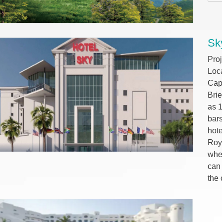
Sk
Pro
Loc
Cap
Bri
as 1
bars
hote
Roya
whe
can 
the 